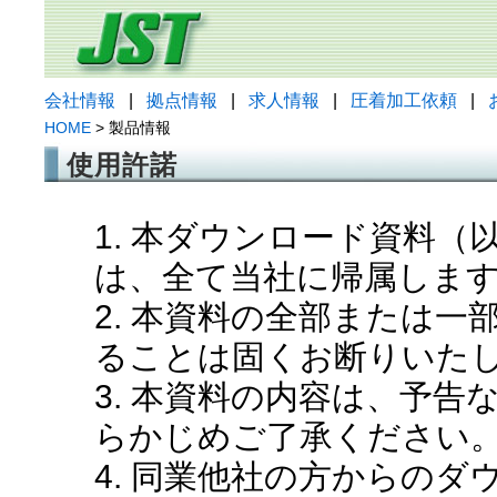
会社情報
|
拠点情報
|
求人情報
|
圧着加工依頼
|
HOME
> 製品情報
使用許諾
1. 本ダウンロード資料
は、全て当社に帰属しま
2. 本資料の全部または
ることは固くお断りいた
3. 本資料の内容は、予
らかじめご了承ください
4. 同業他社の方からの