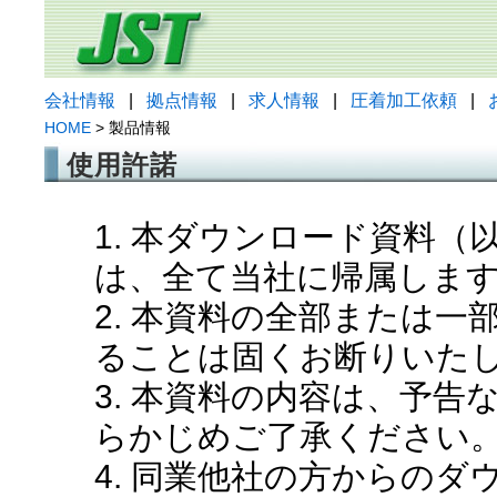
会社情報
|
拠点情報
|
求人情報
|
圧着加工依頼
|
HOME
> 製品情報
使用許諾
1. 本ダウンロード資料
は、全て当社に帰属しま
2. 本資料の全部または
ることは固くお断りいた
3. 本資料の内容は、予
らかじめご了承ください
4. 同業他社の方からの