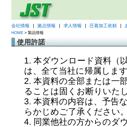
会社情報
|
拠点情報
|
求人情報
|
圧着加工依頼
|
HOME
> 製品情報
使用許諾
1. 本ダウンロード資料
は、全て当社に帰属しま
2. 本資料の全部または
ることは固くお断りいた
3. 本資料の内容は、予
らかじめご了承ください
4. 同業他社の方からの