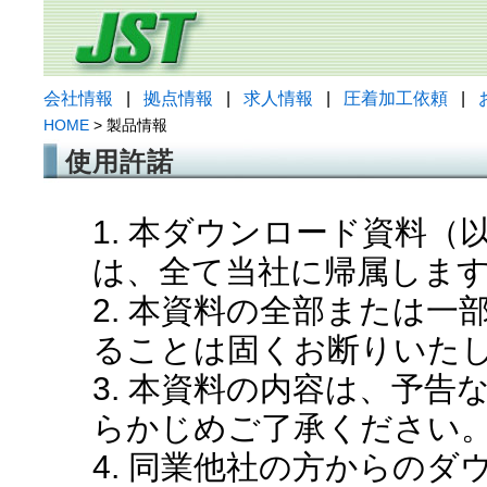
会社情報
|
拠点情報
|
求人情報
|
圧着加工依頼
|
HOME
> 製品情報
使用許諾
1. 本ダウンロード資料
は、全て当社に帰属しま
2. 本資料の全部または
ることは固くお断りいた
3. 本資料の内容は、予
らかじめご了承ください
4. 同業他社の方からの