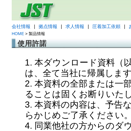
会社情報
|
拠点情報
|
求人情報
|
圧着加工依頼
|
HOME
> 製品情報
使用許諾
1. 本ダウンロード資料
は、全て当社に帰属しま
2. 本資料の全部または
ることは固くお断りいた
3. 本資料の内容は、予
らかじめご了承ください
4. 同業他社の方からの