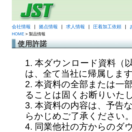
会社情報
|
拠点情報
|
求人情報
|
圧着加工依頼
|
HOME
> 製品情報
使用許諾
1. 本ダウンロード資料
は、全て当社に帰属しま
2. 本資料の全部または
ることは固くお断りいた
3. 本資料の内容は、予
らかじめご了承ください
4. 同業他社の方からの