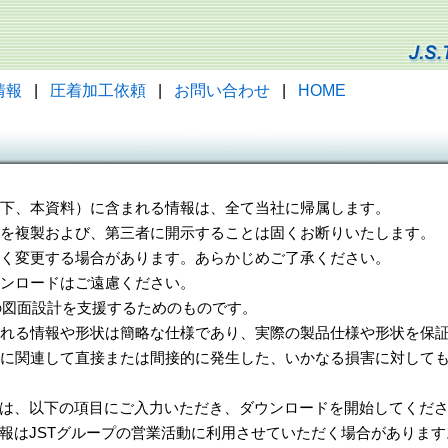
情報
|
圧着加工依頼
|
お問い合わせ
|
HOME
（以下、本資料）に含まれる情報は、全て当社に帰属します。
一部を複製および、第三者に開示することは固くお断りいたします。
告なく変更する場合があります。あらかじめご了承ください。
ウンロードはご遠慮ください。
様の図面設計を支援するためのものです。
れる情報や形状は簡略な仕様であり、実際の製品仕様や形状を保証
に関連して直接または間接的に発生した、いかなる損害に対しても
は、以下の項目にご入力いただき、ダウンロードを開始してくだ
報はJSTグループの営業活動に利用させていただく場合があります