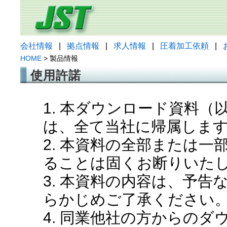
会社情報
|
拠点情報
|
求人情報
|
圧着加工依頼
|
HOME
> 製品情報
使用許諾
1. 本ダウンロード資料
は、全て当社に帰属しま
2. 本資料の全部または
ることは固くお断りいた
3. 本資料の内容は、予
らかじめご了承ください
4. 同業他社の方からの