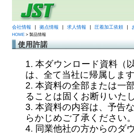
会社情報
|
拠点情報
|
求人情報
|
圧着加工依頼
|
HOME
> 製品情報
使用許諾
1. 本ダウンロード資料
は、全て当社に帰属しま
2. 本資料の全部または
ることは固くお断りいた
3. 本資料の内容は、予
らかじめご了承ください
4. 同業他社の方からの