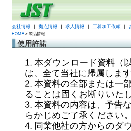
会社情報
|
拠点情報
|
求人情報
|
圧着加工依頼
|
HOME
> 製品情報
使用許諾
1. 本ダウンロード資料
は、全て当社に帰属しま
2. 本資料の全部または
ることは固くお断りいた
3. 本資料の内容は、予
らかじめご了承ください
4. 同業他社の方からの