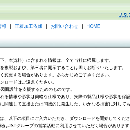
情報
|
圧着加工依頼
|
お問い合わせ
|
HOME
（以下、本資料）に含まれる情報は、全て当社に帰属します。
一部を複製および、第三者に開示することは固くお断りいたします。
告なく変更する場合があります。あらかじめご了承ください。
ウンロードはご遠慮ください。
様の図面設計を支援するためのものです。
れる情報や形状は簡略な仕様であり、実際の製品仕様や形状を保証
に関連して直接または間接的に発生した、いかなる損害に対しても
は、以下の項目にご入力いただき、ダウンロードを開始してくだ
報はJSTグループの営業活動に利用させていただく場合があります