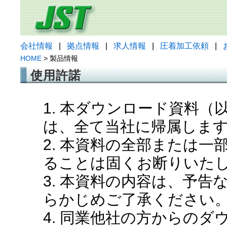
会社情報
|
拠点情報
|
求人情報
|
圧着加工依頼
|
HOME
> 製品情報
使用許諾
1. 本ダウンロード資料
は、全て当社に帰属しま
2. 本資料の全部または
ることは固くお断りいた
3. 本資料の内容は、予
らかじめご了承ください
4. 同業他社の方からの