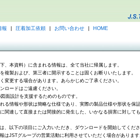
情報
|
圧着加工依頼
|
お問い合わせ
|
HOME
（以下、本資料）に含まれる情報は、全て当社に帰属します。
一部を複製および、第三者に開示することは固くお断りいたします。
告なく変更する場合があります。あらかじめご了承ください。
ウンロードはご遠慮ください。
様の図面設計を支援するためのものです。
れる情報や形状は簡略な仕様であり、実際の製品仕様や形状を保証
に関連して直接または間接的に発生した、いかなる損害に対しても
は、以下の項目にご入力いただき、ダウンロードを開始してくだ
報はJSTグループの営業活動に利用させていただく場合があります