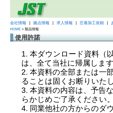
会社情報
|
拠点情報
|
求人情報
|
圧着加工依頼
|
HOME
> 製品情報
使用許諾
1. 本ダウンロード資料
は、全て当社に帰属しま
2. 本資料の全部または
ることは固くお断りいた
3. 本資料の内容は、予
らかじめご了承ください
4. 同業他社の方からの