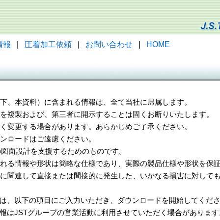
情報
|
圧着加工依頼
|
お問い合わせ
|
HOME
（以下、本資料）に含まれる情報は、全て当社に帰属します。
一部を複製および、第三者に開示することは固くお断りいたします。
告なく変更する場合があります。あらかじめご了承ください。
ウンロードはご遠慮ください。
様の図面設計を支援するためのものです。
れる情報や形状は簡略な仕様であり、実際の製品仕様や形状を保証
に関連して直接または間接的に発生した、いかなる損害に対しても
は、以下の項目にご入力いただき、ダウンロードを開始してくだ
報はJSTグループの営業活動に利用させていただく場合があります