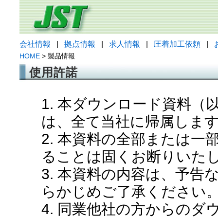
会社情報
|
拠点情報
|
求人情報
|
圧着加工依頼
|
HOME
> 製品情報
使用許諾
1. 本ダウンロード資料
は、全て当社に帰属しま
2. 本資料の全部または
ることは固くお断りいた
3. 本資料の内容は、予
らかじめご了承ください
4. 同業他社の方からの