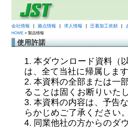
会社情報
|
拠点情報
|
求人情報
|
圧着加工依頼
|
HOME
> 製品情報
使用許諾
1. 本ダウンロード資料
は、全て当社に帰属しま
2. 本資料の全部または
ることは固くお断りいた
3. 本資料の内容は、予
らかじめご了承ください
4. 同業他社の方からの