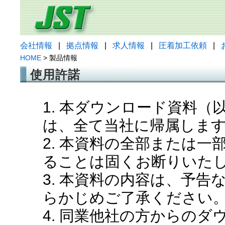
会社情報
|
拠点情報
|
求人情報
|
圧着加工依頼
|
HOME
> 製品情報
使用許諾
1. 本ダウンロード資料
は、全て当社に帰属しま
2. 本資料の全部または
ることは固くお断りいた
3. 本資料の内容は、予
らかじめご了承ください
4. 同業他社の方からの