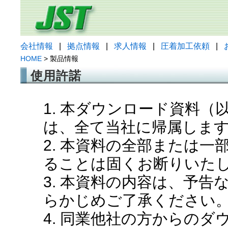
会社情報
|
拠点情報
|
求人情報
|
圧着加工依頼
|
HOME
> 製品情報
使用許諾
1. 本ダウンロード資料
は、全て当社に帰属しま
2. 本資料の全部または
ることは固くお断りいた
3. 本資料の内容は、予
らかじめご了承ください
4. 同業他社の方からの