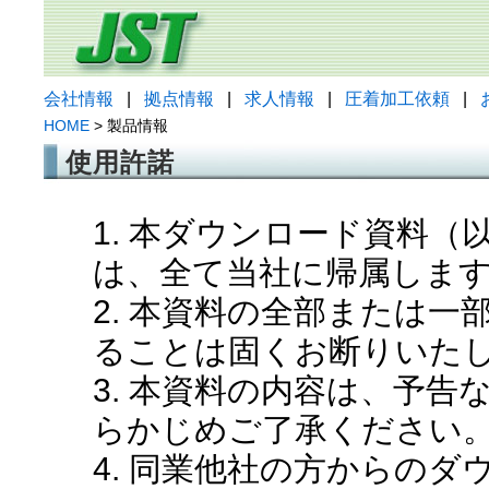
会社情報
|
拠点情報
|
求人情報
|
圧着加工依頼
|
HOME
> 製品情報
使用許諾
1. 本ダウンロード資料
は、全て当社に帰属しま
2. 本資料の全部または
ることは固くお断りいた
3. 本資料の内容は、予
らかじめご了承ください
4. 同業他社の方からの