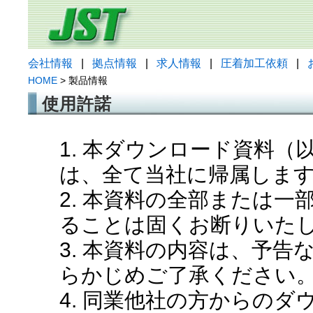
会社情報
|
拠点情報
|
求人情報
|
圧着加工依頼
|
HOME
> 製品情報
使用許諾
1. 本ダウンロード資料
は、全て当社に帰属しま
2. 本資料の全部または
ることは固くお断りいた
3. 本資料の内容は、予
らかじめご了承ください
4. 同業他社の方からの