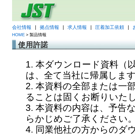
会社情報
|
拠点情報
|
求人情報
|
圧着加工依頼
|
HOME
> 製品情報
使用許諾
1. 本ダウンロード資料
は、全て当社に帰属しま
2. 本資料の全部または
ることは固くお断りいた
3. 本資料の内容は、予
らかじめご了承ください
4. 同業他社の方からの