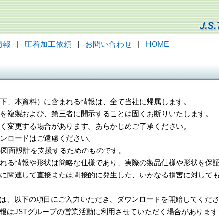
情報
|
圧着加工依頼
|
お問い合わせ
|
HOME
（以下、本資料）に含まれる情報は、全て当社に帰属します。
一部を複製および、第三者に開示することは固くお断りいたします。
告なく変更する場合があります。あらかじめご了承ください。
ウンロードはご遠慮ください。
様の図面設計を支援するためのものです。
れる情報や形状は簡略な仕様であり、実際の製品仕様や形状を保証
に関連して直接または間接的に発生した、いかなる損害に対しても
は、以下の項目にご入力いただき、ダウンロードを開始してくだ
報はJSTグループの営業活動に利用させていただく場合があります