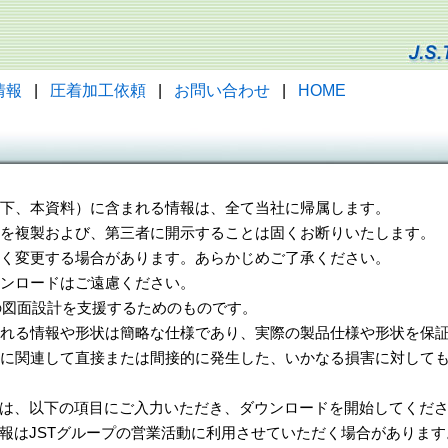
情報
|
圧着加工依頼
|
お問い合わせ
|
HOME
（以下、本資料）に含まれる情報は、全て当社に帰属します。
一部を複製および、第三者に開示することは固くお断りいたします。
告なく変更する場合があります。あらかじめご了承ください。
ウンロードはご遠慮ください。
様の図面設計を支援するためのものです。
れる情報や形状は簡略な仕様であり、実際の製品仕様や形状を保証
に関連して直接または間接的に発生した、いかなる損害に対しても
は、以下の項目にご入力いただき、ダウンロードを開始してくだ
報はJSTグループの営業活動に利用させていただく場合があります