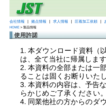
会社情報
|
拠点情報
|
求人情報
|
圧着加工依頼
|
HOME
> 製品情報
使用許諾
1. 本ダウンロード資料
は、全て当社に帰属しま
2. 本資料の全部または
ることは固くお断りいた
3. 本資料の内容は、予
らかじめご了承ください
4. 同業他社の方からの