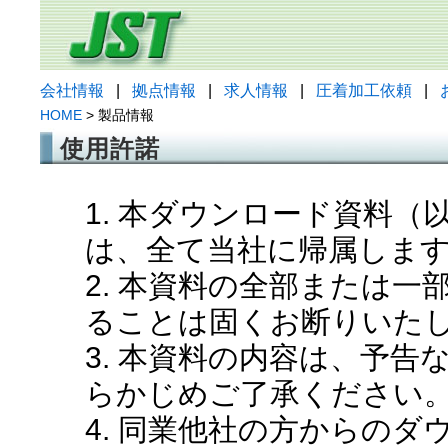
会社情報
|
拠点情報
|
求人情報
|
圧着加工依頼
|
HOME
> 製品情報
使用許諾
1. 本ダウンロード資料
は、全て当社に帰属しま
2. 本資料の全部または
ることは固くお断りいた
3. 本資料の内容は、予
らかじめご了承ください
4. 同業他社の方からの