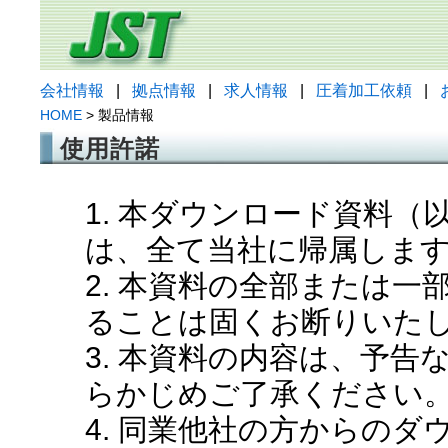
会社情報
|
拠点情報
|
求人情報
|
圧着加工依頼
|
HOME
> 製品情報
使用許諾
1. 本ダウンロード資料
は、全て当社に帰属しま
2. 本資料の全部または
ることは固くお断りいた
3. 本資料の内容は、予
らかじめご了承ください
4. 同業他社の方からの