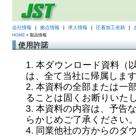
会社情報
|
拠点情報
|
求人情報
|
圧着加工依頼
|
HOME
> 製品情報
使用許諾
1. 本ダウンロード資料
は、全て当社に帰属しま
2. 本資料の全部または
ることは固くお断りいた
3. 本資料の内容は、予
らかじめご了承ください
4. 同業他社の方からの