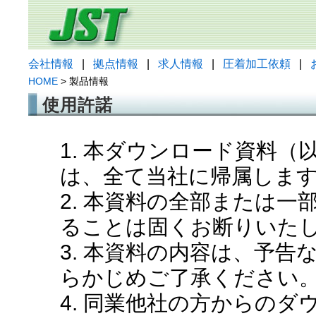
会社情報
|
拠点情報
|
求人情報
|
圧着加工依頼
|
HOME
> 製品情報
使用許諾
1. 本ダウンロード資料
は、全て当社に帰属しま
2. 本資料の全部または
ることは固くお断りいた
3. 本資料の内容は、予
らかじめご了承ください
4. 同業他社の方からの