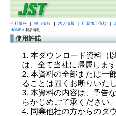
会社情報
|
拠点情報
|
求人情報
|
圧着加工依頼
|
HOME
> 製品情報
使用許諾
1. 本ダウンロード資料
は、全て当社に帰属しま
2. 本資料の全部または
ることは固くお断りいた
3. 本資料の内容は、予
らかじめご了承ください
4. 同業他社の方からの