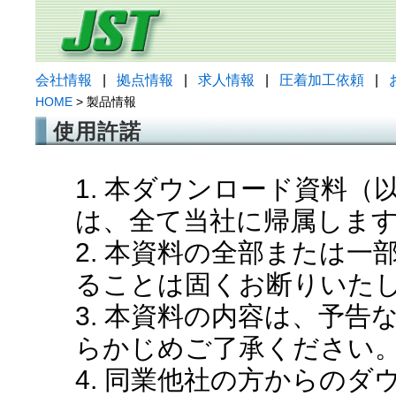
会社情報
|
拠点情報
|
求人情報
|
圧着加工依頼
|
HOME
> 製品情報
使用許諾
1. 本ダウンロード資料
は、全て当社に帰属しま
2. 本資料の全部または
ることは固くお断りいた
3. 本資料の内容は、予
らかじめご了承ください
4. 同業他社の方からの