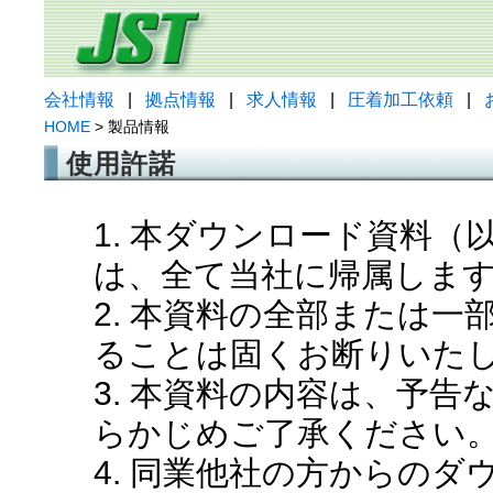
会社情報
|
拠点情報
|
求人情報
|
圧着加工依頼
|
HOME
> 製品情報
使用許諾
1. 本ダウンロード資料
は、全て当社に帰属しま
2. 本資料の全部または
ることは固くお断りいた
3. 本資料の内容は、予
らかじめご了承ください
4. 同業他社の方からの