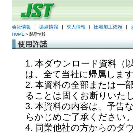
会社情報
|
拠点情報
|
求人情報
|
圧着加工依頼
|
HOME
> 製品情報
使用許諾
1. 本ダウンロード資料
は、全て当社に帰属しま
2. 本資料の全部または
ることは固くお断りいた
3. 本資料の内容は、予
らかじめご了承ください
4. 同業他社の方からの