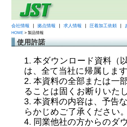
会社情報
|
拠点情報
|
求人情報
|
圧着加工依頼
|
HOME
> 製品情報
使用許諾
1. 本ダウンロード資料
は、全て当社に帰属しま
2. 本資料の全部または
ることは固くお断りいた
3. 本資料の内容は、予
らかじめご了承ください
4. 同業他社の方からの