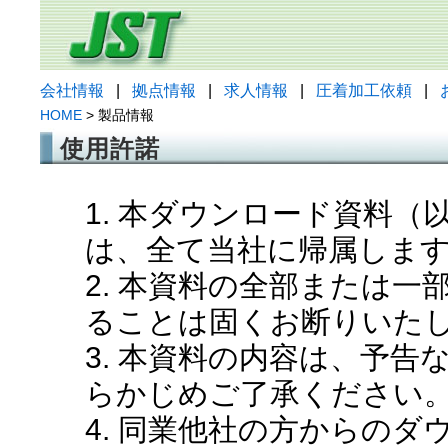
会社情報
|
拠点情報
|
求人情報
|
圧着加工依頼
|
HOME
> 製品情報
使用許諾
1. 本ダウンロード資料
は、全て当社に帰属しま
2. 本資料の全部または
ることは固くお断りいた
3. 本資料の内容は、予
らかじめご了承ください
4. 同業他社の方からの