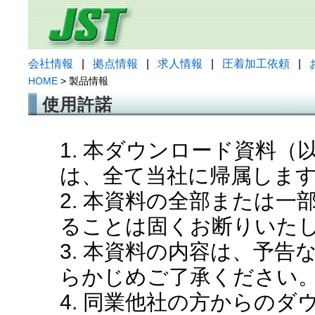
会社情報
|
拠点情報
|
求人情報
|
圧着加工依頼
|
HOME
> 製品情報
使用許諾
1. 本ダウンロード資料
は、全て当社に帰属しま
2. 本資料の全部または
ることは固くお断りいた
3. 本資料の内容は、予
らかじめご了承ください
4. 同業他社の方からの