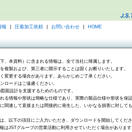
情報
|
圧着加工依頼
|
お問い合わせ
|
HOME
（以下、本資料）に含まれる情報は、全て当社に帰属します。
一部を複製および、第三者に開示することは固くお断りいたします。
告なく変更する場合があります。あらかじめご了承ください。
ウンロードはご遠慮ください。
様の図面設計を支援するためのものです。
れる情報や形状は簡略な仕様であり、実際の製品仕様や形状を保証
に関連して直接または間接的に発生した、いかなる損害に対しても
は、以下の項目にご入力いただき、ダウンロードを開始してくだ
報はJSTグループの営業活動に利用させていただく場合があります