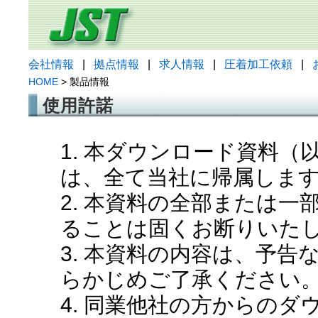
会社情報
|
拠点情報
|
求人情報
|
圧着加工依頼
|
HOME
> 製品情報
使用許諾
1. 本ダウンロード資料
は、全て当社に帰属しま
2. 本資料の全部または
ることは固くお断りいた
3. 本資料の内容は、予
らかじめご了承ください
4. 同業他社の方からの