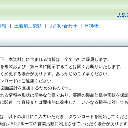
情報
|
圧着加工依頼
|
お問い合わせ
|
HOME
（以下、本資料）に含まれる情報は、全て当社に帰属します。
一部を複製および、第三者に開示することは固くお断りいたします。
告なく変更する場合があります。あらかじめご了承ください。
ウンロードはご遠慮ください。
様の図面設計を支援するためのものです。
れる情報や形状は簡略な仕様であり、実際の製品仕様や形状を保証
に関連して直接または間接的に発生した、いかなる損害に対しても
は、以下の項目にご入力いただき、ダウンロードを開始してくだ
報はJSTグループの営業活動に利用させていただく場合があります