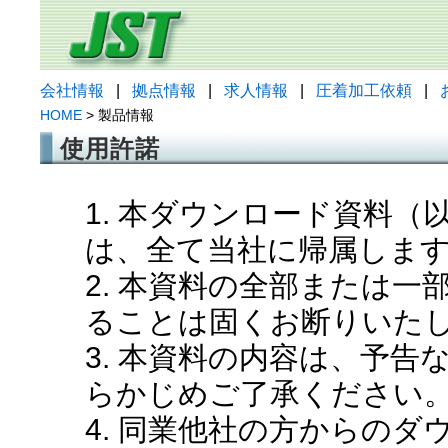
会社情報
|
拠点情報
|
求人情報
|
圧着加工依頼
|
HOME
> 製品情報
使用許諾
1. 本ダウンロード資料
は、全て当社に帰属しま
2. 本資料の全部または
ることは固くお断りいた
3. 本資料の内容は、予
らかじめご了承ください
4. 同業他社の方からの