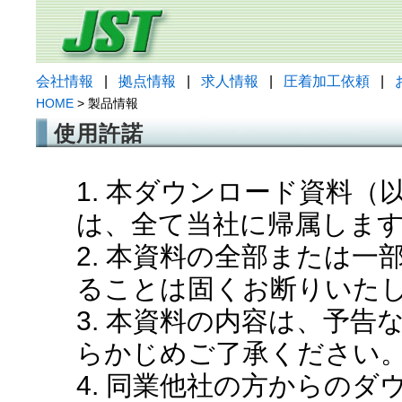
会社情報
|
拠点情報
|
求人情報
|
圧着加工依頼
|
HOME
> 製品情報
使用許諾
1. 本ダウンロード資料
は、全て当社に帰属しま
2. 本資料の全部または
ることは固くお断りいた
3. 本資料の内容は、予
らかじめご了承ください
4. 同業他社の方からの