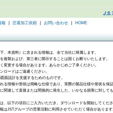
情報
|
圧着加工依頼
|
お問い合わせ
|
HOME
（以下、本資料）に含まれる情報は、全て当社に帰属します。
一部を複製および、第三者に開示することは固くお断りいたします。
告なく変更する場合があります。あらかじめご了承ください。
ウンロードはご遠慮ください。
様の図面設計を支援するためのものです。
れる情報や形状は簡略な仕様であり、実際の製品仕様や形状を保証
に関連して直接または間接的に発生した、いかなる損害に対しても
は、以下の項目にご入力いただき、ダウンロードを開始してくだ
報はJSTグループの営業活動に利用させていただく場合があります