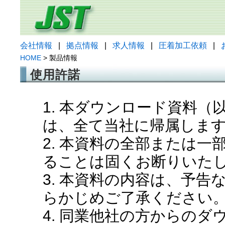
会社情報
|
拠点情報
|
求人情報
|
圧着加工依頼
|
HOME
> 製品情報
使用許諾
1. 本ダウンロード資料
は、全て当社に帰属しま
2. 本資料の全部または
ることは固くお断りいた
3. 本資料の内容は、予
らかじめご了承ください
4. 同業他社の方からの