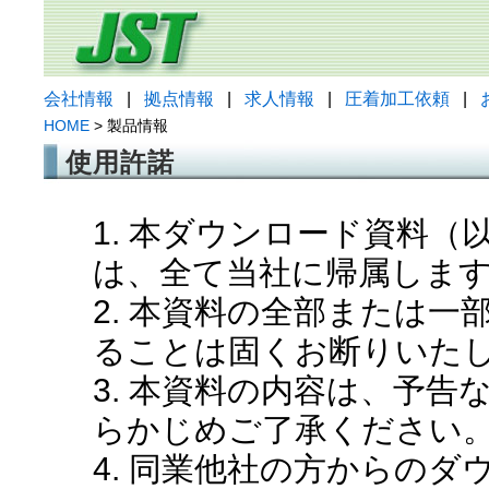
会社情報
|
拠点情報
|
求人情報
|
圧着加工依頼
|
HOME
> 製品情報
使用許諾
1. 本ダウンロード資料
は、全て当社に帰属しま
2. 本資料の全部または
ることは固くお断りいた
3. 本資料の内容は、予
らかじめご了承ください
4. 同業他社の方からの