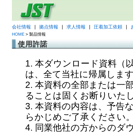
会社情報
|
拠点情報
|
求人情報
|
圧着加工依頼
|
HOME
> 製品情報
使用許諾
1. 本ダウンロード資料
は、全て当社に帰属しま
2. 本資料の全部または
ることは固くお断りいた
3. 本資料の内容は、予
らかじめご了承ください
4. 同業他社の方からの