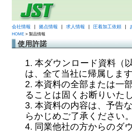
会社情報
|
拠点情報
|
求人情報
|
圧着加工依頼
|
HOME
> 製品情報
使用許諾
1. 本ダウンロード資料
は、全て当社に帰属しま
2. 本資料の全部または
ることは固くお断りいた
3. 本資料の内容は、予
らかじめご了承ください
4. 同業他社の方からの