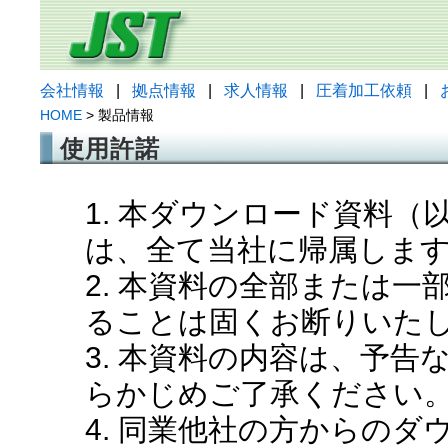
会社情報
|
拠点情報
|
求人情報
|
圧着加工依頼
|
HOME
> 製品情報
使用許諾
1. 本ダウンロード資料
は、全て当社に帰属しま
2. 本資料の全部または
ることは固くお断りいた
3. 本資料の内容は、予
らかじめご了承ください
4. 同業他社の方からの