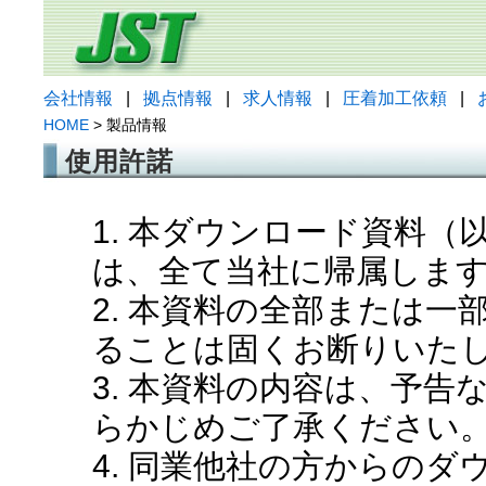
会社情報
|
拠点情報
|
求人情報
|
圧着加工依頼
|
HOME
> 製品情報
使用許諾
1. 本ダウンロード資料
は、全て当社に帰属しま
2. 本資料の全部または
ることは固くお断りいた
3. 本資料の内容は、予
らかじめご了承ください
4. 同業他社の方からの