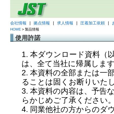
会社情報
|
拠点情報
|
求人情報
|
圧着加工依頼
|
HOME
> 製品情報
使用許諾
1. 本ダウンロード資料
は、全て当社に帰属しま
2. 本資料の全部または
ることは固くお断りいた
3. 本資料の内容は、予
らかじめご了承ください
4. 同業他社の方からの