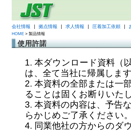
会社情報
|
拠点情報
|
求人情報
|
圧着加工依頼
|
HOME
> 製品情報
使用許諾
1. 本ダウンロード資料
は、全て当社に帰属しま
2. 本資料の全部または
ることは固くお断りいた
3. 本資料の内容は、予
らかじめご了承ください
4. 同業他社の方からの